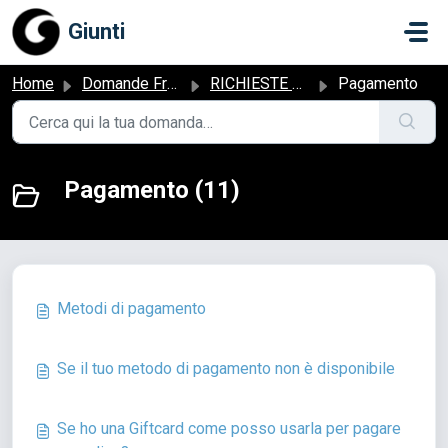
Salta al contenuto principale
Giunti
Home
Domande Frequenti (FAQ)
RICHIESTE RELATIVE AD UN ORDINE
Pagamento
Pagamento (11)
Metodi di pagamento
Se il tuo metodo di pagamento non è disponibile
Se ho una Giftcard come posso usarla per pagare