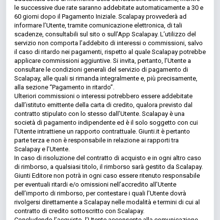
le successive due rate saranno addebitate automaticamente a 30 e
60 giorni dopo il Pagamento Iniziale. Scalapay provvederà ad
informare l’Utente, tramite comunicazione elettronica, di tali
scadenze, consultabili sul sito o sull’App Scalapay. L’utilizzo del
servizio non comporta l’addebito di interessi o commissioni, salvo
il caso di ritardo nei pagamenti, rispetto al quale Scalapay potrebbe
applicare commissioni aggiuntive. Si invita, pertanto, l’Utente a
consultare le condizioni generali del servizio di pagamento di
Scalapay, alle quali si rimanda integralmente e, più precisamente,
alla sezione “Pagamento in ritardo”.
Ulteriori commissioni o interessi potrebbero essere addebitate
dall’istituto emittente della carta di credito, qualora previsto dal
contratto stipulato con lo stesso dall’Utente. Scalapay è una
società di pagamento indipendente ed è il solo soggetto con cui
l’Utente intrattiene un rapporto contrattuale. Giunti.it è pertanto
parte terza e non è responsabile in relazione ai rapporti tra
Scalapay e l’Utente.
In caso di risoluzione del contratto di acquisto e in ogni altro caso
di rimborso, a qualsiasi titolo, il rimborso sarà gestito da Scalapay.
Giunti Editore non potrà in ogni caso essere ritenuto responsabile
per eventuali ritardi e/o omissioni nell’accredito all’Utente
dell’importo di rimborso, per contestare i quali l’Utente dovrà
rivolgersi direttamente a Scalapay nelle modalità e termini di cui al
contratto di credito sottoscritto con Scalapay.
Concludendo l’acquisto, l’Utente acconsente alla comunicazione