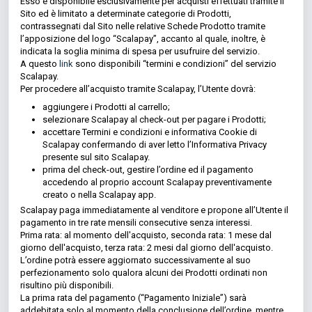
Esso è disponibile esclusivamente per acquisti effettuati tramite il
Sito ed è limitato a determinate categorie di Prodotti,
contrassegnati dal Sito nelle relative Schede Prodotto tramite
l’apposizione del logo “Scalapay”, accanto al quale, inoltre, è
indicata la soglia minima di spesa per usufruire del servizio.
A questo
link
sono disponibili “termini e condizioni” del servizio
Scalapay.
Per procedere all’acquisto tramite Scalapay, l’Utente dovrà:
aggiungere i Prodotti al carrello;
selezionare Scalapay al check-out per pagare i Prodotti;
accettare Termini e condizioni e informativa Cookie di
Scalapay confermando di aver letto l’Informativa Privacy
presente sul sito Scalapay.
prima del check-out, gestire l’ordine ed il pagamento
accedendo al proprio account Scalapay preventivamente
creato o nella Scalapay app.
Scalapay paga immediatamente al venditore e propone all’Utente il
pagamento in tre rate mensili consecutive senza interessi.
Prima rata: al momento dell'acquisto, seconda rata: 1 mese dal
giorno dell'acquisto, terza rata: 2 mesi dal giorno dell'acquisto.
L’ordine potrà essere aggiornato successivamente al suo
perfezionamento solo qualora alcuni dei Prodotti ordinati non
risultino più disponibili.
La prima rata del pagamento (“Pagamento Iniziale”) sarà
addebitata solo al momento della conclusione dell’ordine, mentre