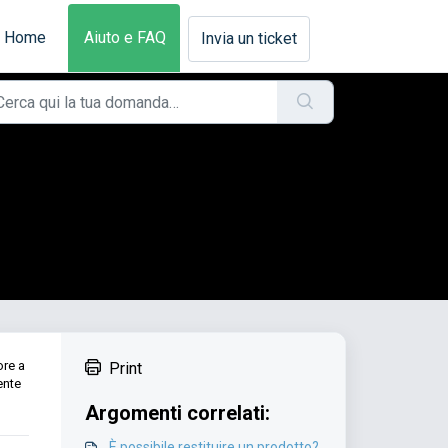
Home
Aiuto e FAQ
Invia un ticket
ore a
Print
ente
Argomenti correlati:
È possibile restituire un prodotto?