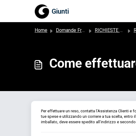
Salta al contenuto principale
Giunti
Home
Domande Frequenti (FAQ)
RICHIESTE RELATIVE AD UN ORDINE
R
Come effettuar
Per effettuare un reso, contatta l’Assistenza Clienti e for
tue spese e utilizzando un corriere a tua scelta, entro
imballato, deve essere spedito all’indirizzo e secondo l